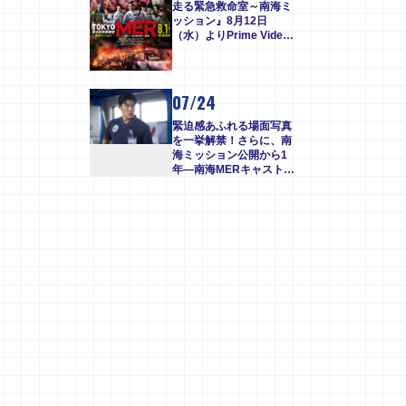
走る緊急救命室～南海ミ
ッション』8月12日
（水）よりPrime Video
にて見放題独占配信スタ
ート！
07/24
緊迫感あふれる場面写真
を一挙解禁！さらに、南
海ミッション公開から1
年―南海MERキャスト出
動！鹿児島凱旋イベント
決定！