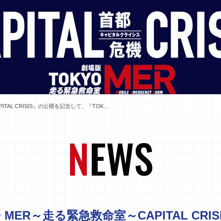
劇場版『TOKYO MER～走る緊急救命室～CAPITAL CRISIS』の公開を記念して、『TOKYO MER～走る緊急救命室～』のPOP UP STOREが、東京・名古屋・大阪で開催決定！
N
EWS
 MER～走る緊急救命室～CAPITAL CRIS