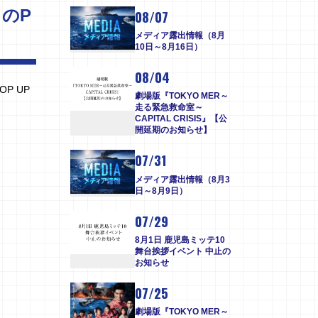
』のP
08/07
メディア露出情報（8月
10日～8月16日）
08/04
P UP
劇場版『TOKYO MER～
走る緊急救命室～
CAPITAL CRISIS』【公
開延期のお知らせ】
07/31
メディア露出情報（8月3
日～8月9日）
07/29
8月1日 鹿児島ミッテ10
舞台挨拶イベント 中止の
お知らせ
07/25
劇場版『TOKYO MER～