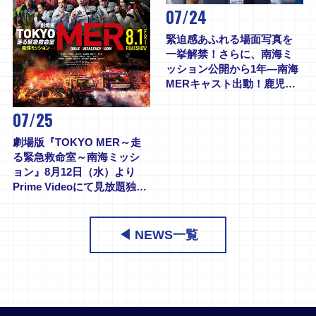
07/24
緊迫感あふれる場面写真を
一挙解禁！さらに、南海ミ
ッション公開から1年―南海
MERキャスト出動！鹿児島
凱旋イベント決定！
07/25
劇場版『TOKYO MER～走
る緊急救命室～南海ミッシ
ョン』8月12日（水）より
Prime Videoにて見放題独占
配信スタート！
◀ NEWS一覧