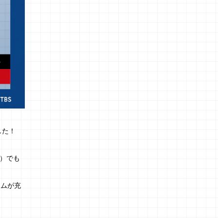
した！
ト）でも
テムが充