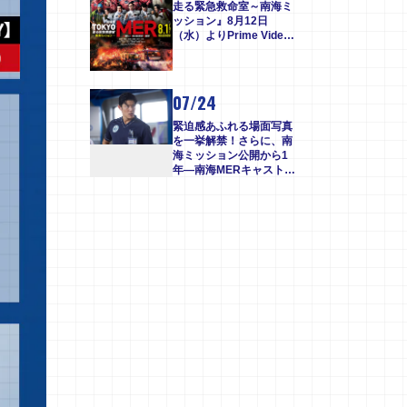
走る緊急救命室～南海ミ
ッション』8月12日
（水）よりPrime Video
にて見放題独占配信スタ
ート！
07/24
緊迫感あふれる場面写真
を一挙解禁！さらに、南
海ミッション公開から1
年―南海MERキャスト出
動！鹿児島凱旋イベント
決定！