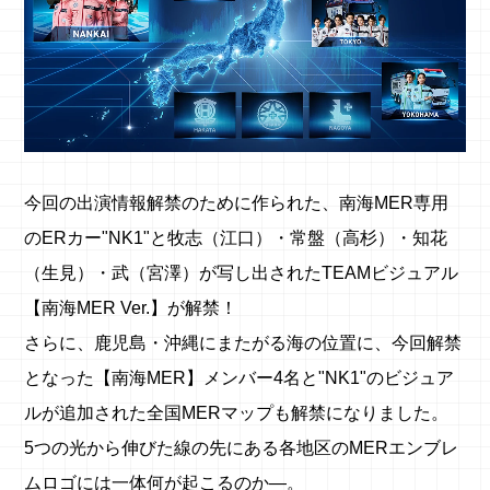
今回の出演情報解禁のために作られた、南海MER専用
のERカー"NK1"と牧志（江口）・常盤（高杉）・知花
（生見）・武（宮澤）が写し出されたTEAMビジュアル
【南海MER Ver.】が解禁！
さらに、鹿児島・沖縄にまたがる海の位置に、今回解禁
となった【南海MER】メンバー4名と"NK1"のビジュア
ルが追加された全国MERマップも解禁になりました。
5つの光から伸びた線の先にある各地区のMERエンブレ
ムロゴには一体何が起こるのか—。