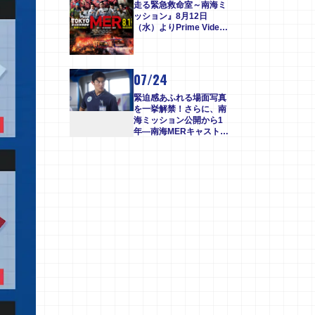
走る緊急救命室～南海ミ
ッション』8月12日
（水）よりPrime Video
にて見放題独占配信スタ
ート！
07/24
緊迫感あふれる場面写真
を一挙解禁！さらに、南
海ミッション公開から1
年―南海MERキャスト出
動！鹿児島凱旋イベント
決定！