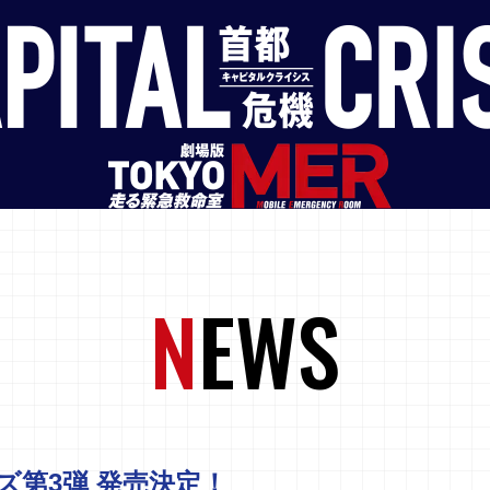
N
EWS
ズ第3弾 発売決定！